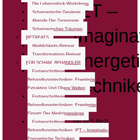
IET –
Die Lebensglück-Workshops
Schamanische Gesänge
Abende Der Zeremonie
Imaginat
Schamanisches Träumen
RETREATS
Weiblichkeits-Retreat
energet
Transformations-Retreat
FÜR SCHAM. BEHANDLER
Fortgeschrittene
Technik
Behandlungstechniken: Erweiterte
Extraktion Und Obere Welten
Fortgeschrittene
Behandlungstechniken: Erweiterter
450,00
€
Einsatz Der Medizingesänge
inkl. 19 % MwSt.
Fortgeschrittene
Behandlungstechniken: IET – Imaginativ-
Fortbildung für
Energetische Techniken