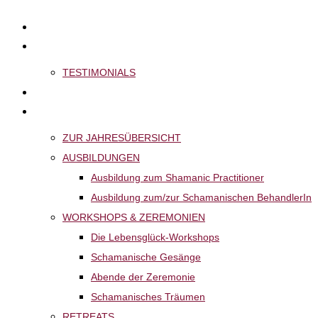
Zum
START
Inhalt
ÜBER MICH
wechseln
TESTIMONIALS
FÜR DICH
VERANSTALTUNGEN
ZUR JAHRESÜBERSICHT
AUSBILDUNGEN
Ausbildung zum Shamanic Practitioner
Ausbildung zum/zur Schamanischen BehandlerIn
WORKSHOPS & ZEREMONIEN
Die Lebensglück-Workshops
Schamanische Gesänge
Abende der Zeremonie
Schamanisches Träumen
RETREATS