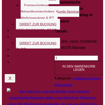
schamanische
Fortgeschrittene
BehandlerInnen
Behandlungstechniken: Kombi-Seminar
2-Tages-Workshop in
Medizingesänge & IET
Präsenz
DIREKT ZUR BUCHUNG
SEELENDESIGN-TEST
Termin:
EINZELSESSIONS
Ort:
drei_raum, Schillerstr.
DIREKT ZUR BUCHUNG
31, 48155 Münster
BLOG
KONTAKT
Fortgeschrittene
WARENKORB
Behandlungstechniken:
IN DEN WARENKORB
LEGEN
IET
–
X
Kategorie:
Ausbildung Scham.
Imaginativ-
BehandlerIn
energetische
Techniken
Menge