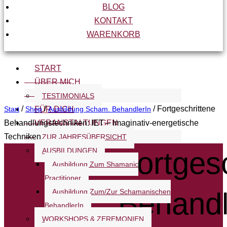
BLOG
KONTAKT
WARENKORB
START
ÜBER MICH
TESTIMONIALS
/
/
/ Fortgeschrittene
Start
Shop
FÜR DICH
Ausbildung Scham. BehandlerIn
Behandlungstechniken: IET – Imaginativ-energetische
VERANSTALTUNGEN
Techniken
ZUR JAHRESÜBERSICHT
AUSBILDUNGEN
Fortges
Ausbildung Zum Shamanic
Practitioner
Behandl
Ausbildung Zum/zur Schamanischen
BehandlerIn
WORKSHOPS & ZEREMONIEN