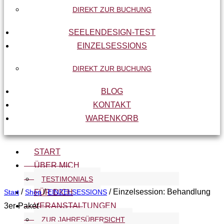
DIREKT ZUR BUCHUNG
SEELENDESIGN-TEST
EINZELSESSIONS
DIREKT ZUR BUCHUNG
BLOG
KONTAKT
WARENKORB
START
ÜBER MICH
TESTIMONIALS
/
/
/ Einzelsession: Behandlung
Start
Shop
FÜR DICH
EINZELSESSIONS
3er-Paket
VERANSTALTUNGEN
ZUR JAHRESÜBERSICHT