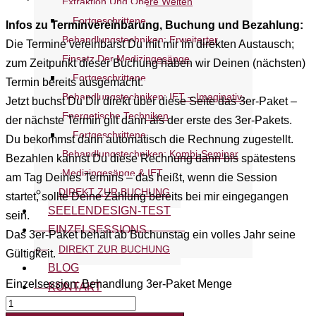
Extraktion Und Obere Welten
Fortgeschrittene
Infos zu Terminvereinbarung, Buchung und Bezahlung:
Behandlungstechniken: Erweiterter
Die Termine vereinbarst Du mit mir im direkten Austausch;
Einsatz Der Medizingesänge
zum Zeitpunkt dieser Buchung haben wir Deinen (nächsten)
Fortgeschrittene
Termin bereits ausgemacht.
Behandlungstechniken: IET – Imaginativ-
Jetzt buchst Du Dir direkt über diese Seite das 3er-Paket –
Energetische Techniken
der nächste Termin gilt dann als der erste des 3er-Pakets.
Fortgeschrittene
Du bekommst dann automatisch die Rechnung zugestellt.
Behandlungstechniken: Kombi-Seminar
Bezahlen kannst Du diese Rechnung dann bis spätestens
Medizingesänge & IET
am Tag Deines Termins – das heißt, wenn die Session
DIREKT ZUR BUCHUNG
startet, sollte Deine Zahlung bereits bei mir eingegangen
SEELENDESIGN-TEST
sein.
EINZELSESSIONS
Das 3er-Paket behält ab Buchunstag ein volles Jahr seine
DIREKT ZUR BUCHUNG
Gültigkeit.
BLOG
Einzelsession: Behandlung 3er-Paket Menge
KONTAKT
WARENKORB