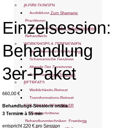
AUSBILDUNGEN
Ausbildung Zum Shamanic
Einzelsession:
Practitioner
Ausbildung Zum/zur Schamanischen
BehandlerIn
Behandlung
WORKSHOPS & ZEREMONIEN
Die Lebensglück-Workshops
Schamanische Gesänge
3er-Paket
Abende Der Zeremonie
Schamanisches Träumen
RETREATS
Weiblichkeits-Retreat
660,00
€
Transformations-Retreat
FÜR SCHAM. BEHANDLER
Behandlungs-Sessions online
Fortgeschrittene
3 Termine à 55 min
Behandlungstechniken: Erweiterte
entspricht 220 € pro Session